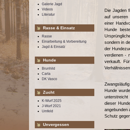
Galerie Jagd
Videos
Die Jagden f
Literatur
auf unseren 
einer Handvo
Rasse & Einsatz
Hunde best
Ursprünglich
Rasse
Einarbeitung & Vorbereitung
sondern in d
Jagd & Einsatz
der Hundezuc
verdienen - 
Hunde
verkauft. Fü
Verhältnisse
Brunhild
Carla
DK Vasco
Zwangsläufig 
Hunde wurden
Zucht
unterstreich
K-Wurf 2025
dieser Hunde
J-Wurf 2021
angebunden a
Umfeld
Schutz gegen
Unvergessen