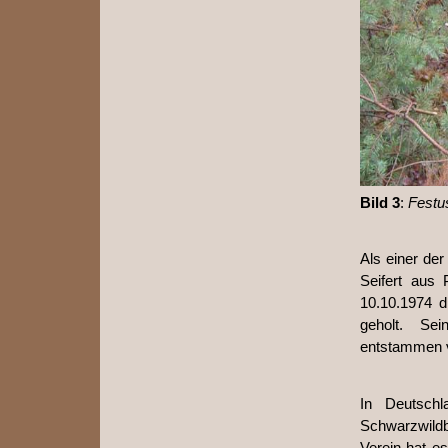
Bild 3
:
Festu
Als einer de
Seifert aus
10.10.1974 d
geholt. Se
entstammen v
In Deutsch
Schwarzwildb
Verein hat e