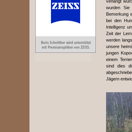
verlangt wur
wurden Sie 
Bemerkung ein
bei den Hun
Intelligenz u
Zeit der Ler
werden langs
unsere heimi
jungen Kopov
einem Terrie
sind dies di
abgeschrieb
Jägern entwi